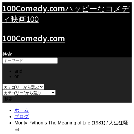
100Comedy.com
ハッピーなコメデ
ィ映画100
100Comedy.com
検索
and
or
ホーム
ブログ
Monty Python’s The Meaning of Life (1981) / 人生狂騒
曲