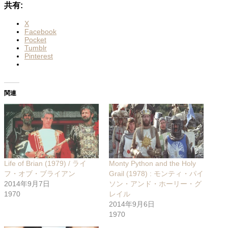
共有:
X
Facebook
Pocket
Tumblr
Pinterest
関連
Life of Brian (1979) / ライ
Monty Python and the Holy
フ・オブ・ブライアン
Grail (1978) : モンティ・パイ
2014年9月7日
ソン・アンド・ホーリー・グ
1970
レイル
2014年9月6日
1970