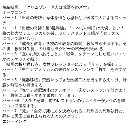
短編映画 『クリムゾン 老人は荒野をめざす』
オープニング
パート1 『出産の奇跡』母体を何とも思わない医者二人によるスケッ
チ
パート1 『出産の奇跡2 第3世界編』「すべての精子は大切」という
曲の壮大なミュージカルの後、プロテスタント夫婦が「セックス」
について語り合う。
パート2 『成長と教育』学校の性教育の時間、教師自ら実演する。そ
の後「教師対生徒」の非道なラグビーの試合が行われる。
パート3 『互いに戦いあうこと』「戦争」をテーマにした短いいくつ
かのスケッチが続く。
『映画の折り返し点』女性プレゼンターによる『サカナを探せ』。
パート4 『中年』アメリカ人の夫婦がレストランで「哲学」を注文す
る。
パート5 『臓器移植』突然やってきた医者二人が男を押さえつけ、肝
臓を無理やり摘出する。
パート6 『晩年』超肥満体のクレオソート氏がレストランで吐きまく
り、最後には食べすぎで破裂してしまう。
パート6B 『人生の意味』前のレストランのウエイターが人生の意味
について考察する。
パート7 『死』「自分で死に方を決められる」死刑囚の死刑執行と、
死神に天国に連れ去られる人々のスケッチ。
エンディング