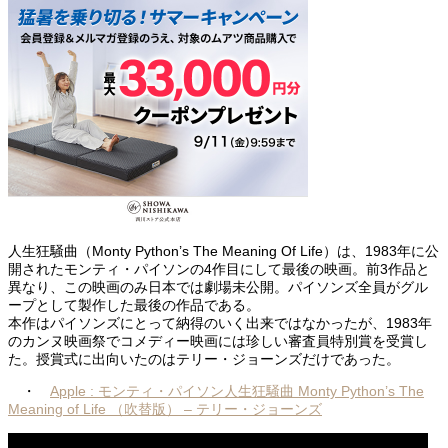
人生狂騒曲（Monty Python’s The Meaning Of Life）は、1983年に公
開されたモンティ・パイソンの4作目にして最後の映画。前3作品と
異なり、この映画のみ日本では劇場未公開。パイソンズ全員がグル
ープとして製作した最後の作品である。
本作はパイソンズにとって納得のいく出来ではなかったが、1983年
のカンヌ映画祭でコメディー映画には珍しい審査員特別賞を受賞し
た。授賞式に出向いたのはテリー・ジョーンズだけであった。
・
Apple : モンティ・パイソン人生狂騒曲 Monty Python’s The
Meaning of Life （吹替版） – テリー・ジョーンズ