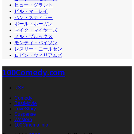
ヒュー・グラント
ビル・マーレイ
ベン・スティラー
ポール・ホーガン
マイク・マイヤーズ
メル・ブルックス
モンティ・パイソン
レスリー・ニールセン
ロビン・ウィリアムズ
100Comedy.com
RSS
Comedy
BestMovie
LoveStory
Suspense
Western
100Cinema.info