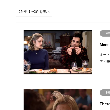
2件中 1〜2件を表示
20
Meet
ミート
ディ映
19
Ther