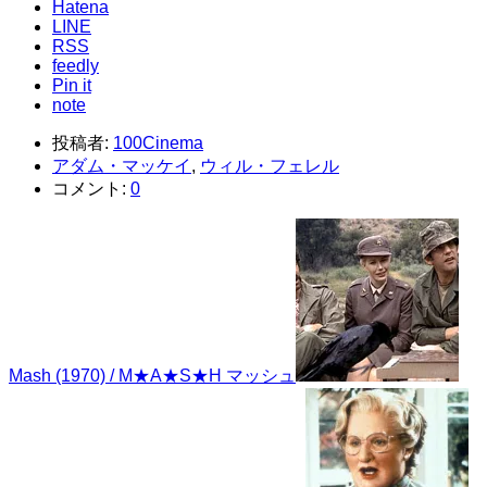
Hatena
LINE
RSS
feedly
Pin it
note
投稿者:
100Cinema
アダム・マッケイ
,
ウィル・フェレル
コメント:
0
Mash (1970) / M★A★S★H マッシュ