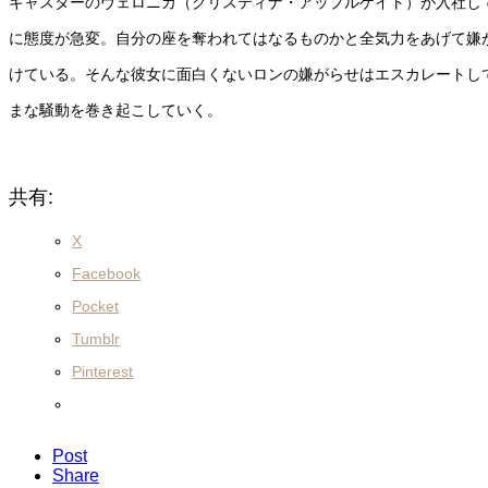
キャスターのヴェロニカ（クリスティナ・アップルゲイト）が入社し
に態度が急変。自分の座を奪われてはなるものかと全気力をあげて嫌
けている。そんな彼女に面白くないロンの嫌がらせはエスカレートし
まな騒動を巻き起こしていく。
共有:
X
Facebook
Pocket
Tumblr
Pinterest
Post
Share