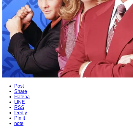
Post
Share
Hatena
LINE
RSS
feedly
Pin it
note